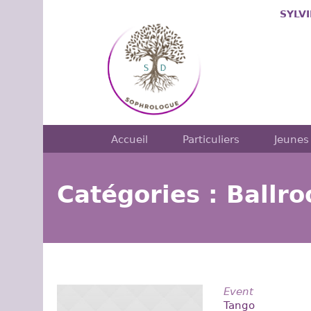
SYLV
Accueil
Particuliers
Jeunes
Catégories :
Ballr
Event
Tango