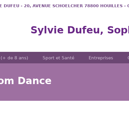
IE DUFEU - 20, AVENUE SCHOELCHER 78800 HOUILLES -
Sylvie Dufeu, Sop
 (+ de 8 ans)
Sport et Santé
Entreprises
oom Dance